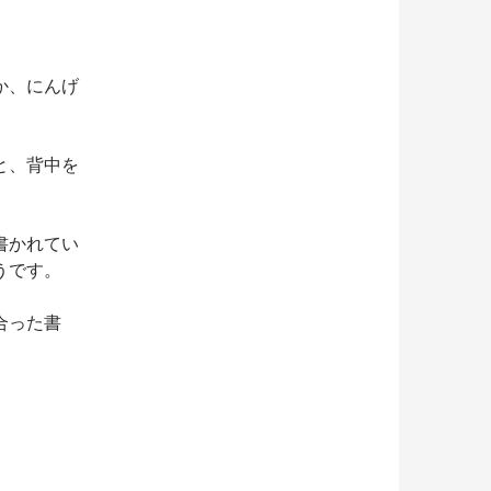
か、にんげ
と、背中を
書かれてい
うです。
合った書