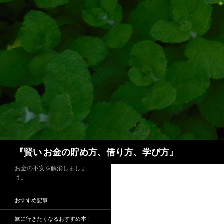
検
『賢い お金の貯め方、借り方、学び方』
索
お金の不安を解消しましょ
う。
おすすめ記事
旅に行きたくなるおすすめ本！