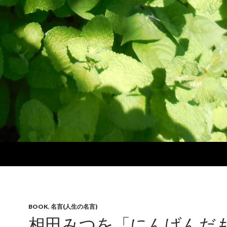
BOOK
,
名言(人生の名言)
相田みつを「にんげんだ