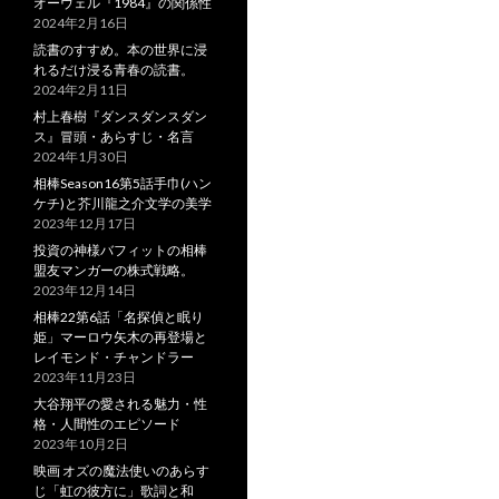
オーウェル『1984』の関係性
2024年2月16日
読書のすすめ。本の世界に浸
れるだけ浸る青春の読書。
2024年2月11日
村上春樹『ダンスダンスダン
ス』冒頭・あらすじ・名言
2024年1月30日
相棒Season16第5話手巾(ハン
ケチ)と芥川龍之介文学の美学
2023年12月17日
投資の神様バフィットの相棒
盟友マンガーの株式戦略。
2023年12月14日
相棒22第6話「名探偵と眠り
姫」マーロウ矢木の再登場と
レイモンド・チャンドラー
2023年11月23日
大谷翔平の愛される魅力・性
格・人間性のエピソード
2023年10月2日
映画 オズの魔法使いのあらす
じ「虹の彼方に」歌詞と和