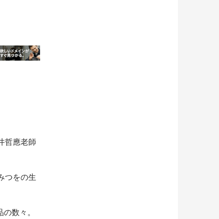
井哲應老師
みつをの生
品の数々。