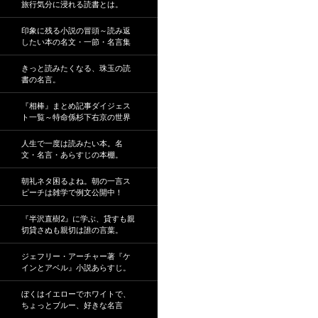
旅行気分に浸れる読書とは。
印象に残る小説の冒頭～読み返
したい本の名文・一節・名言集
きっと読みたくなる、珠玉の読
書の名言。
『相棒』まとめ記事ダイジェス
ト一覧～特命係杉下右京の世界
人生で一度は読みたい本。名
文・名言・あらすじの本棚。
朝礼ネタ困るよね。朝の一言ス
ピーチは雑学で例文公開中！
『半沢直樹2』に学ぶ、貸すも親
切貸さぬも親切は誰の言葉。
ジェフリー・アーチャー著『ケ
インとアベル』小説あらすじ。
ぼくはイエローでホワイトで、
ちょっとブルー、好きな名言