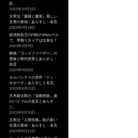
訳。
2023年10月1日
太宰治『葉桜と魔笛』美しい
文章の冒頭・あらすじ・名言
2023年9月18日
経済的自立のFIREの4%ルール
で、早期リタイアは出来る？
2023年9月9日
映画『ゴッドファーザー』の
意味と時代背景とあらすじ・
名言
2023年9月8日
セルバンテスの名作『ドン・
キホーテ』あらすじと名言。
2023年8月31日
沢木耕太郎の『深夜特急』旅
のバイブルの名言とあらす
じ。
2023年8月30日
太宰治『人間失格』恥の多い
生涯の冒頭・あらすじ・名言
2023年8月21日