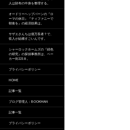
人は財布の中身を整理する。
オードリーヘップバーンの『ロ
ーマの休日』『ティファニーで
朝食を』の経済効果は。
サザエさんちは億万長者？で、
収入が結構すごいんです。
シャーロックホームズの『緋色
の研究』の探偵事務所は、ベー
カー街221Ｂ。
プライバシーポリシー
HOME
記事一覧
ブログ管理人：BOOKMAN
記事一覧
プライバシーポリシー