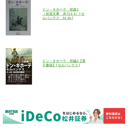
ドン・キホーテ 前篇1
（岩波文庫 赤721-1） [ セ
ルバンテス，M. de ]
ドン・キホーテ 前編1【電
子書籍】[ セルバンテス ]