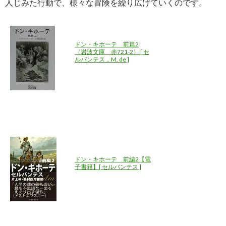
人じみた行動で、様々な冒険を繰り広げていくのです。
ドン・キホーテ 前篇2
（岩波文庫 赤721-2） [ セ
ルバンテス，M. de ]
ドン・キホーテ 前編2【電
子書籍】[ セルバンテス ]