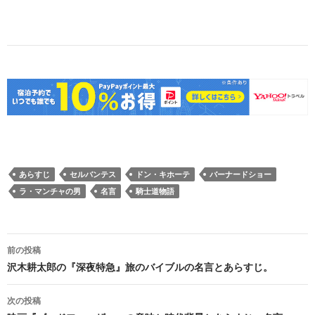
あらすじ
セルバンテス
ドン・キホーテ
バーナードショー
ラ・マンチャの男
名言
騎士道物語
投
前の投稿
稿
沢木耕太郎の『深夜特急』旅のバイブルの名言とあらすじ。
ナ
次の投稿