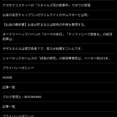
アガサクリスティーの『スタイルズ荘の怪事件』でポワロ登場
お金の名言チャップリンのライムライトのサムマネーとは何。
【お金の教科書】お金が貯まる人は財布の中身を整理する。
オードリーヘップバーンの『ローマの休日』『ティファニーで朝食を』の経済
効果は。
サザエさんちは億万長者？で、収入が結構すごいんです。
シャーロックホームズの『緋色の研究』の探偵事務所は、ベーカー街221Ｂ。
プライバシーポリシー
HOME
記事一覧
ブログ管理人：BOOKMAN
記事一覧
プライバシーポリシー