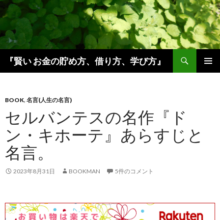
検
『賢い お金の貯め方、借り方、学び方』
索
コ
メインメ
ン
ニュー
テ
ン
BOOK
,
名言(人生の名言)
ツ
セルバンテスの名作『ド
へ
ン・キホーテ』あらすじと
ス
キ
名言。
ッ
プ
2023年8月31日
BOOKMAN
5件のコメント