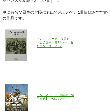
ッセンスが凝縮されていますし、
更に有名な風車の冒険にも出て来るので、1冊目はおすすめ
の作品です。
ドン・キホーテ 後篇3
（岩波文庫 赤721-6） [ セ
ルバンテス，M. de ]
ドン・キホーテ 後編3【電
子書籍】[ セルバンテス ]