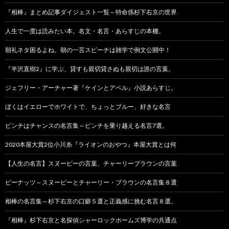
『相棒』まとめ記事ダイジェスト一覧～特命係杉下右京の世界
人生で一度は読みたい本。名文・名言・あらすじの本棚。
朝礼ネタ困るよね。朝の一言スピーチは雑学で例文公開中！
『半沢直樹2』に学ぶ、貸すも親切貸さぬも親切は誰の言葉。
ジェフリー・アーチャー著『ケインとアベル』小説あらすじ。
ぼくはイエローでホワイトで、ちょっとブルー、好きな名言
ピンチはチャンスの名言集～ピンチを乗り越える名言7選。
2020本屋大賞2位小川糸『ライオンのおやつ』本屋大賞とは何
【人生の名言】スヌーピーの言葉、チャーリーブラウンの言葉
ピーナッツ～スヌーピーとチャーリー・ブラウンの名言集８選
相棒の名言集～杉下右京の口癖５選と正義感に挑む名言８選。
『相棒』杉下右京と名探偵シャーロックホームズ博学の共通点