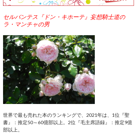
セルバンテス『ドン・キホーテ』
妄想騎士道の
ラ・マンチャ
の男
世界で最も売れた本のランキングで、2021年は、1位『聖
書』：推定50～60億部以上。2位『毛主席語録』：推定9億
部以上。