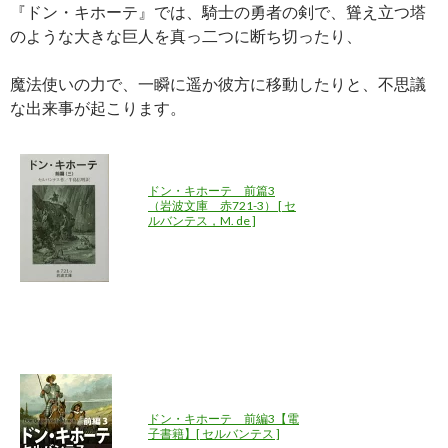
『ドン・キホーテ』では、騎士の勇者の剣で、聳え立つ塔
のような大きな巨人を真っ二つに断ち切ったり、
魔法使いの力で、一瞬に遥か彼方に移動したりと、不思議
な出来事が起こります。
ドン・キホーテ 前篇3
（岩波文庫 赤721-3） [ セ
ルバンテス，M. de ]
ドン・キホーテ 前編3【電
子書籍】[ セルバンテス ]