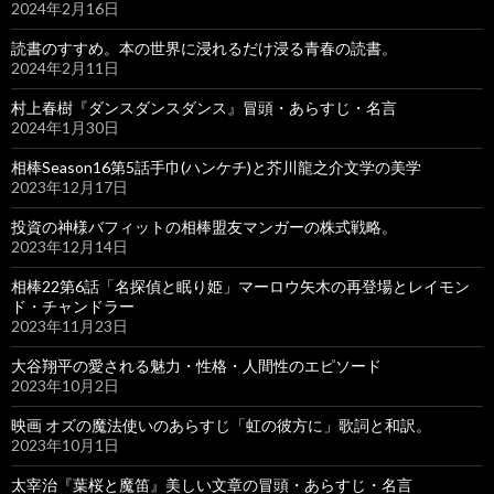
2024年2月16日
読書のすすめ。本の世界に浸れるだけ浸る青春の読書。
2024年2月11日
村上春樹『ダンスダンスダンス』冒頭・あらすじ・名言
2024年1月30日
相棒Season16第5話手巾(ハンケチ)と芥川龍之介文学の美学
2023年12月17日
投資の神様バフィットの相棒盟友マンガーの株式戦略。
2023年12月14日
相棒22第6話「名探偵と眠り姫」マーロウ矢木の再登場とレイモン
ド・チャンドラー
2023年11月23日
大谷翔平の愛される魅力・性格・人間性のエピソード
2023年10月2日
映画 オズの魔法使いのあらすじ「虹の彼方に」歌詞と和訳。
2023年10月1日
太宰治『葉桜と魔笛』美しい文章の冒頭・あらすじ・名言