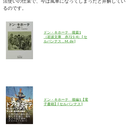
法使いの仕業で、今は風車になってしまったと弁解してい
るのです。
ドン・キホーテ 後篇1
（岩波文庫 赤721-4） [ セ
ルバンテス，M. de ]
ドン・キホーテ 後編1【電
子書籍】[ セルバンテス ]