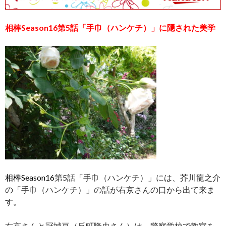
相棒
Season16
第5話「手巾（ハンケチ）」
に隠された美学
相棒Season16
第5話「手巾（ハンケチ）」には、芥川龍之介
の「手巾（ハンケチ）」の話が右京さんの口から出て来ま
す。
右京さんと冠城亘（反町隆史さん）は、警察学校で教官を