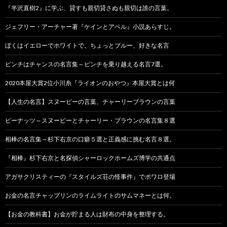
『半沢直樹2』に学ぶ、貸すも親切貸さぬも親切は誰の言葉。
ジェフリー・アーチャー著『ケインとアベル』小説あらすじ。
ぼくはイエローでホワイトで、ちょっとブルー、好きな名言
ピンチはチャンスの名言集～ピンチを乗り越える名言7選。
2020本屋大賞2位小川糸『ライオンのおやつ』本屋大賞とは何
【人生の名言】スヌーピーの言葉、チャーリーブラウンの言葉
ピーナッツ～スヌーピーとチャーリー・ブラウンの名言集８選
相棒の名言集～杉下右京の口癖５選と正義感に挑む名言８選。
『相棒』杉下右京と名探偵シャーロックホームズ博学の共通点
アガサクリスティーの『スタイルズ荘の怪事件』でポワロ登場
お金の名言チャップリンのライムライトのサムマネーとは何。
【お金の教科書】お金が貯まる人は財布の中身を整理する。