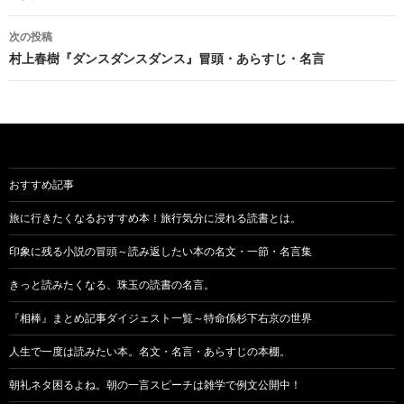
ナ
次の投稿
ビ
村上春樹『ダンスダンスダンス』冒頭・あらすじ・名言
ゲ
ー
シ
ョ
おすすめ記事
ン
旅に行きたくなるおすすめ本！旅行気分に浸れる読書とは。
印象に残る小説の冒頭～読み返したい本の名文・一節・名言集
きっと読みたくなる、珠玉の読書の名言。
『相棒』まとめ記事ダイジェスト一覧～特命係杉下右京の世界
人生で一度は読みたい本。名文・名言・あらすじの本棚。
朝礼ネタ困るよね。朝の一言スピーチは雑学で例文公開中！