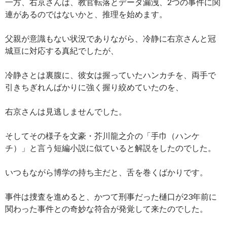
一方、右京さんは、教官転落とデータ漏洩、2つの事件に関
連があるのではないかと、推理を始めます。
父親が意識もない状況でありながら、冷静に右京さんと冠
城亘に対応する真紀でしたが、
冷静さとは裏腹に、彼女は握っていたハンカチを、両手で
引きちぎれんばかりに強く握り絞めていたのを、
右京さんは見逃しませんでした。
そしてその様子を文豪・芥川龍之介の「手巾（ハンケ
チ）」と言う短編小説に似ていると解説をしたのでした。
いつもながら博学の持ち主だと、舌を巻くばかりです。
事件は捜査を進めると、かつて刑事だった樋口が23年前に
関わった事件との奇妙な符合が発覚して来たのでした。