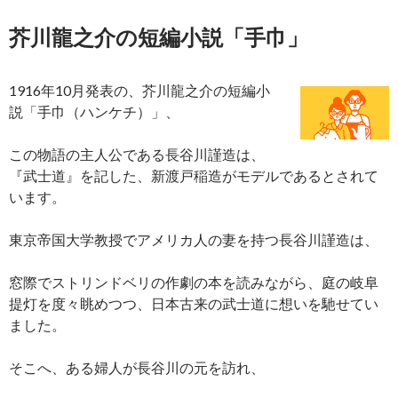
芥川龍之介の短編小説
「手巾」
1916年10月発表の、芥川龍之介の短編小
説「手巾（ハンケチ）」、
この物語の主人公である長谷川謹造は、
『武士道』を記した、新渡戸稲造がモデルであるとされて
います。
東京帝国大学教授でアメリカ人の妻を持つ長谷川謹造は、
窓際でストリンドベリの作劇の本を読みながら、庭の岐阜
提灯を度々眺めつつ、日本古来の武士道に想いを馳せてい
ました。
そこへ、ある婦人が長谷川の元を訪れ、