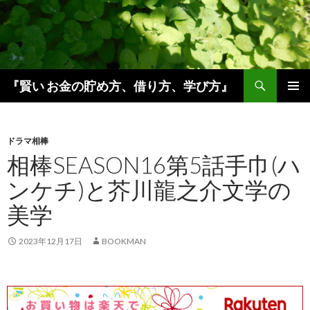
検
『賢い お金の貯め方、借り方、学び方』
索
コ
メインメ
ン
ニュー
テ
ン
ドラマ相棒
ツ
相棒SEASON16第5話手巾(ハ
へ
ンケチ)と芥川龍之介文学の
ス
キ
美学
ッ
プ
2023年12月17日
BOOKMAN