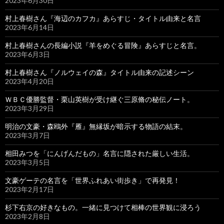
2023年6月30日
村上春樹さん『海辺のカフカ』あらすじ・タイトル由来と名言
2023年6月14日
村上春樹さんの長編小説『羊をめぐる冒険』あらすじと名言。
2023年6月3日
村上春樹さん『ノルウェイの森』タイトル由来の記述シーン
2023年4月20日
ＷＢＣ優勝監督・栗山英樹が受け継ぐ三原脩の秘伝ノート。
2023年3月29日
明治の文豪・森鴎外『雁』無縁坂が暗示する物語の結末。
2023年3月7日
相田みつを「にんげんだもの」名言に隠された厳しい生活。
2023年3月5日
文豪ゲーテの名言を「世界ふれあい街歩き」で再発見！
2023年2月17日
杉下右京の好きなもの。一緒に見つけて相棒の世界観に浸ろう
2023年2月8日