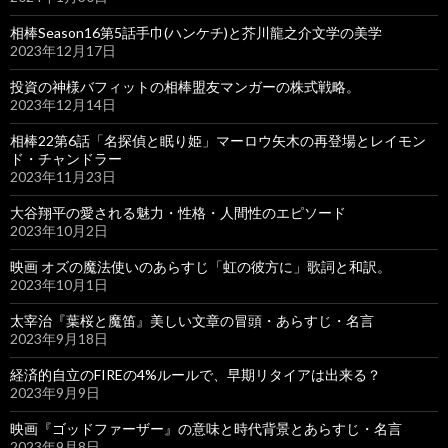
相棒Season16第5話手巾(ハンケチ)と芥川龍之介文学の美学
2023年12月17日
投資の神様バフィットの相棒盟友マンガーの株式戦略。
2023年12月14日
相棒22第6話「名探偵と眠り姫」マーロウ矢木の再登場とレイモン
ド・チャンドラー
2023年11月23日
大谷翔平の愛される魅力・性格・人間性のエピソード
2023年10月2日
映画 オズの魔法使いのあらすじ「虹の彼方に」歌詞と和訳。
2023年10月1日
太宰治『葉桜と魔笛』美しい文章の冒頭・あらすじ・名言
2023年9月18日
経済的自立のFIREの4%ルールで、早期リタイアは出来る？
2023年9月9日
映画『ゴッドファーザー』の意味と時代背景とあらすじ・名言
2023年9月8日