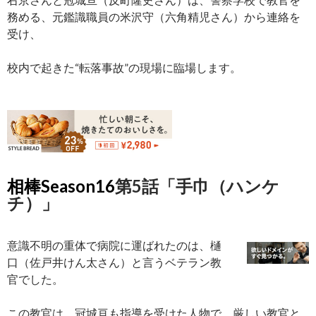
務める、元鑑識職員の米沢守（六角精児さん）から連絡を
受け、
校内で起きた“転落事故”の現場に臨場します。
相棒Season16
第5話「手巾（ハンケ
チ）」
意識不明の重体で病院に運ばれたのは、樋
口（佐戸井けん太さん）と言うベテラン教
官でした。
この教官は、冠城亘も指導を受けた人物で、厳しい教官と