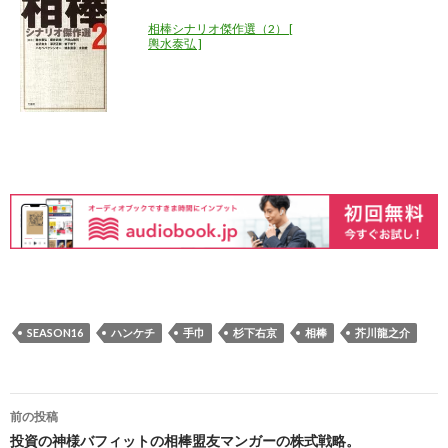
相棒シナリオ傑作選（2） [
輿水泰弘 ]
SEASON16
ハンケチ
手巾
杉下右京
相棒
芥川龍之介
投
前の投稿
稿
投資の神様バフィットの相棒盟友マンガーの株式戦略。