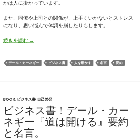
かは人に掛かっています。
また、同僚や上司との関係が、上手くいかないとストレス
になり、思い悩んで体調を崩したりもします。
ビジネス書！デール・カーネギー『人を動かす』
続きを読む
→
デール・カーネギー
ビジネス書
人を動かす
名言
要約
BOOK
,
ビジネス書
,
自己啓発
ビジネス書！デール・カー
ネギー『道は開ける』要約
と名言。