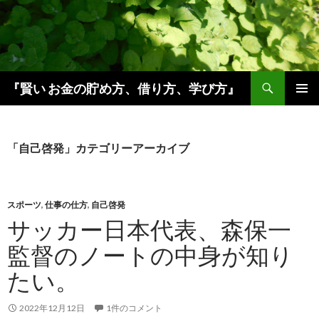
検
『賢い お金の貯め方、借り方、学び方』
索
コ
メインメ
ン
ニュー
テ
ン
「自己啓発」カテゴリーアーカイブ
ツ
へ
ス
キ
スポーツ
,
仕事の仕方
,
自己啓発
ッ
サッカー日本代表、森保一
プ
監督のノートの中身が知り
たい。
2022年12月12日
1件のコメント