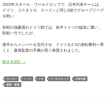
2022年カタール・ワールドカップで、日本代表チームは、
ドイツ、コスタリカ、スペインと同じE組でグループリーグ
を戦い、
初戦の強豪国のドイツ戦では、前半ドイツの猛攻に遭い、
防戦一方でしたが、
後半からメンバーを交代させ、ドイツを2-1の逆転勝利へ導
くと、森保監督の手腕が高く称賛されました。
サッカー日本代表、森保一監督のノートの中身が
続きを読む
→
サッカー
ノート
メモ
ワールドカップ
日本代表
森保一監督