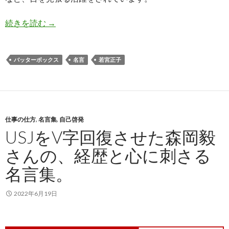
若宮正子さん（87歳）バッターボックスの名言
続きを読む
→
バッターボックス
名言
若宮正子
仕事の仕方
,
名言集
,
自己啓発
USJをV字回復させた森岡毅
さんの、経歴と心に刺さる
名言集。
2022年6月19日