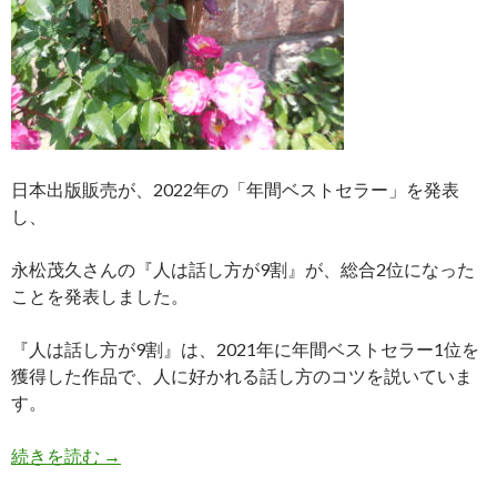
日本出版販売が、2022年の「年間ベストセラー」を発表
し、
永松茂久さんの『人は話し方が9割』が、総合2位になった
ことを発表しました。
『人は話し方が9割』は、2021年に年間ベストセラー1位を
獲得した作品で、人に好かれる話し方のコツを説いていま
す。
ベストセラー『人は話し方が9割』著者永松茂久
続きを読む
→