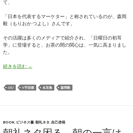
て、
「日本を代表するマーケター」と称されているのが、森岡
毅（もりおか つよし）さんです。
その活躍は多くのメディアで紹介され、「日曜日の初耳
学」に登場すると、お茶の間の関心は、一気に高まりまし
た。
USJをV字回復させた森岡毅さんの、経歴と心に
続きを読む
→
USJ
V字回復
名言集
森岡毅
BOOK
,
ビジネス書
,
朝礼ネタ
,
自己啓発
朝礼ネタ困る。朝の一言は