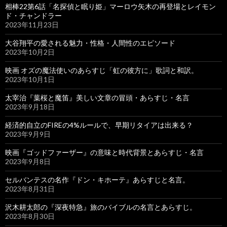
相棒22第6話「名探偵と眠り姫」マーロウ矢木の再登場とレイモン
ド・チャンドラー
2023年11月23日
大谷翔平の愛される魅力・性格・人間性のエピソード
2023年10月2日
映画 オズの魔法使いのあらすじ「虹の彼方に」歌詞と和訳。
2023年10月1日
太宰治『葉桜と魔笛』美しい文章の冒頭・あらすじ・名言
2023年9月18日
経済的自立のFIREの4%ルールで、早期リタイアは出来る？
2023年9月9日
映画『ゴッドファーザー』の意味と時代背景とあらすじ・名言
2023年9月8日
セルバンテスの名作『ドン・キホーテ』あらすじと名言。
2023年8月31日
沢木耕太郎の『深夜特急』旅のバイブルの名言とあらすじ。
2023年8月30日