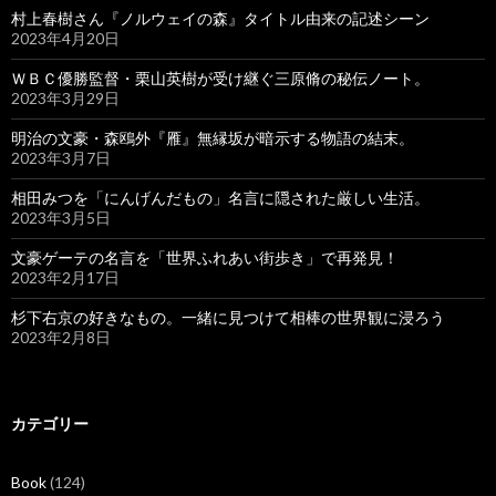
村上春樹さん『ノルウェイの森』タイトル由来の記述シーン
2023年4月20日
ＷＢＣ優勝監督・栗山英樹が受け継ぐ三原脩の秘伝ノート。
2023年3月29日
明治の文豪・森鴎外『雁』無縁坂が暗示する物語の結末。
2023年3月7日
相田みつを「にんげんだもの」名言に隠された厳しい生活。
2023年3月5日
文豪ゲーテの名言を「世界ふれあい街歩き」で再発見！
2023年2月17日
杉下右京の好きなもの。一緒に見つけて相棒の世界観に浸ろう
2023年2月8日
カテゴリー
Book
(124)