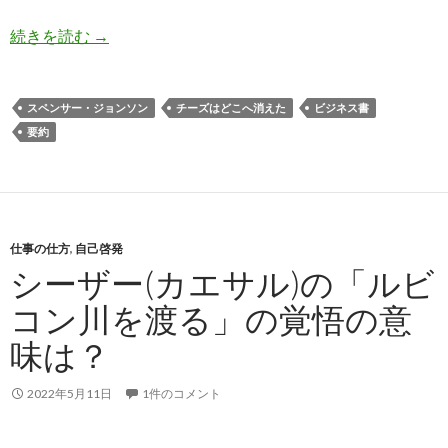
今も人気のビジネス書『チーズはどこへ消えた?
続きを読む
→
スペンサー・ジョンソン
チーズはどこへ消えた
ビジネス書
要約
仕事の仕方
,
自己啓発
シーザー(カエサル)の「ルビ
コン川を渡る」の覚悟の意
味は？
2022年5月11日
1件のコメント