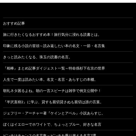
ナ
ビ
ゲ
おすすめ記事
ー
旅に行きたくなるおすすめ本！旅行気分に浸れる読書とは。
シ
印象に残る小説の冒頭～読み返したい本の名文・一節・名言集
ョ
きっと読みたくなる、珠玉の読書の名言。
ン
『相棒』まとめ記事ダイジェスト一覧～特命係杉下右京の世界
人生で一度は読みたい本。名文・名言・あらすじの本棚。
朝礼ネタ困るよね。朝の一言スピーチは雑学で例文公開中！
『半沢直樹2』に学ぶ、貸すも親切貸さぬも親切は誰の言葉。
ジェフリー・アーチャー著『ケインとアベル』小説あらすじ。
ぼくはイエローでホワイトで、ちょっとブルー、好きな名言
ピンチはチャンスの名言集～ピンチを乗り越える名言7選。