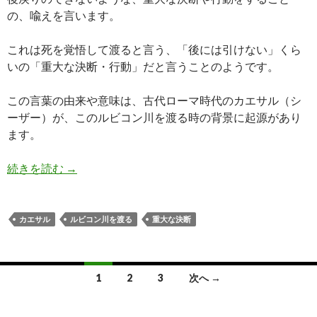
の、喩えを言います。
これは死を覚悟して渡ると言う、「後には引けない」くら
いの「重大な決断・行動」だと言うことのようです。
この言葉の由来や意味は、古代ローマ時代のカエサル（シ
ーザー）が、このルビコン川を渡る時の背景に起源があり
ます。
シーザー(カエサル)の「ルビコン川を渡る」の覚
続きを読む
→
カエサル
ルビコン川を渡る
重大な決断
投
1
2
3
次へ →
稿