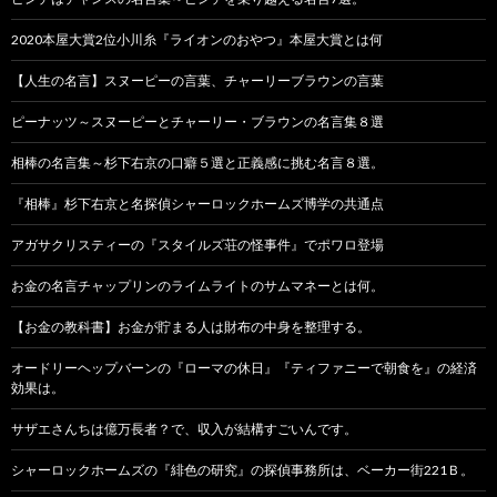
2020本屋大賞2位小川糸『ライオンのおやつ』本屋大賞とは何
【人生の名言】スヌーピーの言葉、チャーリーブラウンの言葉
ピーナッツ～スヌーピーとチャーリー・ブラウンの名言集８選
相棒の名言集～杉下右京の口癖５選と正義感に挑む名言８選。
『相棒』杉下右京と名探偵シャーロックホームズ博学の共通点
アガサクリスティーの『スタイルズ荘の怪事件』でポワロ登場
お金の名言チャップリンのライムライトのサムマネーとは何。
【お金の教科書】お金が貯まる人は財布の中身を整理する。
オードリーヘップバーンの『ローマの休日』『ティファニーで朝食を』の経済
効果は。
サザエさんちは億万長者？で、収入が結構すごいんです。
シャーロックホームズの『緋色の研究』の探偵事務所は、ベーカー街221Ｂ。